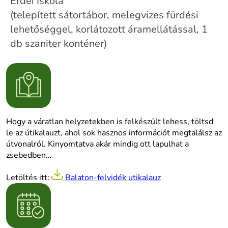
Erdei Iskola
(telepített sátortábor, melegvizes fürdési
lehetőséggel, korlátozott áramellátással, 1
db szaniter konténer)
Hogy a váratlan helyzetekben is felkészült lehess,
töltsd
le az útikalauzt
, ahol sok hasznos információt megtalálsz az
útvonalról. Kinyomtatva akár mindig ott lapulhat a
zsebedben…
Letöltés itt:
Balaton-felvidék utikalauz