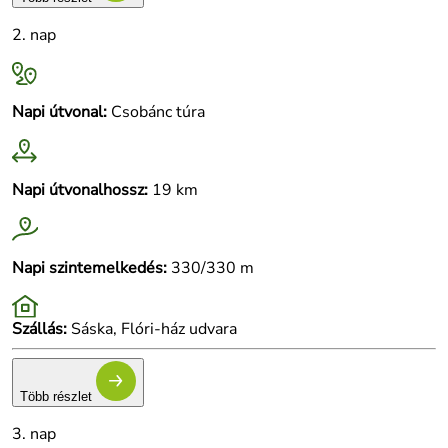
2. nap
Napi útvonal:
Csobánc túra
Napi útvonalhossz:
19 km
Napi szintemelkedés:
330/330 m
Szállás:
Sáska, Flóri-ház udvara
Több részlet
3. nap