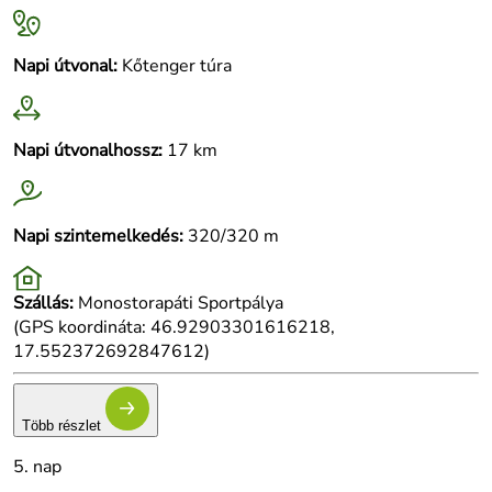
Napi útvonal:
Kőtenger túra
Napi útvonalhossz:
17 km
Napi szintemelkedés:
320/320 m
Szállás:
Monostorapáti Sportpálya
(GPS koordináta: 46.92903301616218,
17.552372692847612)
Több részlet
5. nap