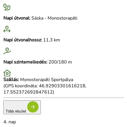
Napi útvonal:
Sáska - Monostorapáti
Napi útvonalhossz:
11,3 km
Napi szintemelkedés:
200/180 m
Szállás:
Monostorapáti Sportpálya
(GPS koordináta: 46.92903301616218,
17.552372692847612)
Több részlet
4. nap