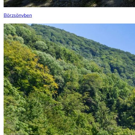
Börzsönyben