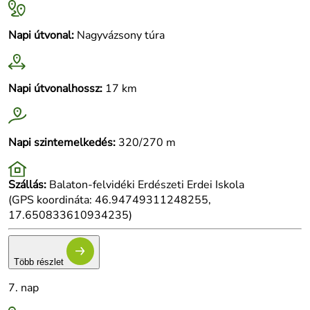
Napi útvonal:
Nagyvázsony túra
Napi útvonalhossz:
17 km
Napi szintemelkedés:
320/270 m
Szállás:
Balaton-felvidéki Erdészeti Erdei Iskola
(GPS koordináta: 46.94749311248255,
17.650833610934235)
Több részlet
7. nap