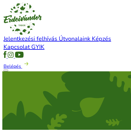
Jelentkezési felhívás
Útvonalaink
Képzés
Kapcsolat
GYIK
Belépés