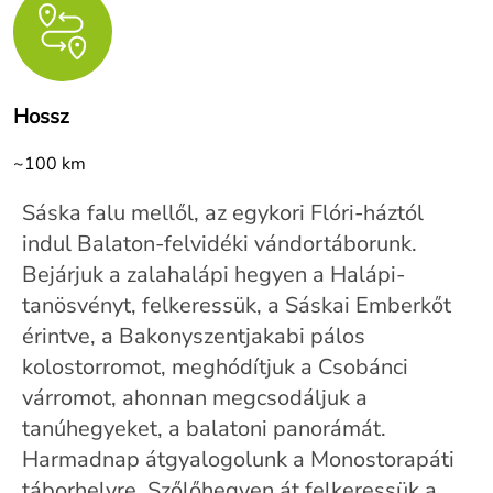
Hossz
~100 km
Sáska falu mellől, az egykori Flóri-háztól
indul Balaton-felvidéki vándortáborunk.
Bejárjuk a zalahalápi hegyen a Halápi-
tanösvényt, felkeressük, a Sáskai Emberkőt
érintve, a Bakonyszentjakabi pálos
kolostorromot, meghódítjuk a Csobánci
várromot, ahonnan megcsodáljuk a
tanúhegyeket, a balatoni panorámát.
Harmadnap átgyalogolunk a Monostorapáti
táborhelyre. Szőlőhegyen át felkeressük a