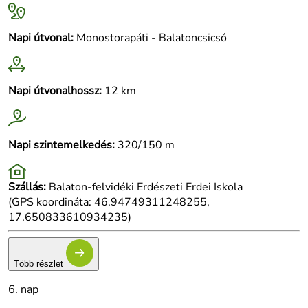
Napi útvonal:
Monostorapáti - Balatoncsicsó
Napi útvonalhossz:
12 km
Napi szintemelkedés:
320/150 m
Szállás:
Balaton-felvidéki Erdészeti Erdei Iskola
(GPS koordináta: 46.94749311248255,
17.650833610934235)
Több részlet
6. nap