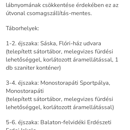
lábnyomának csökkentése érdekében ez az
útvonal csomagszállítás-mentes.
Táborhelyek:
1-2. éjszaka: Sáska, Flóri-ház udvara
(telepített sátortábor, melegvizes fürdési
lehetőséggel, korlátozott áramellátással, 1
db szaniter konténer)
3-4. éjszaka: Monostorapáti Sportpálya,
Monostorapáti
(telepített sátortábor, melegvizes fürdési
lehetőséggel, korlátozott áramellátással)
5-6. éjszaka: Balaton-felvidéki Erdészeti