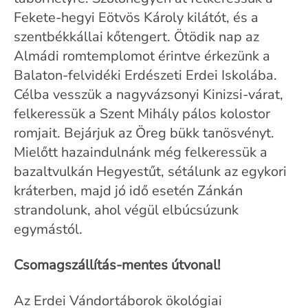
Fekete-hegyi Eötvös Károly kilátót, és a
szentbékkállai kőtengert. Ötödik nap az
Almádi romtemplomot érintve érkezünk a
Balaton-felvidéki Erdészeti Erdei Iskolába.
Célba vesszük a nagyvázsonyi Kinizsi-várat,
felkeressük a Szent Mihály pálos kolostor
romjait. Bejárjuk az Öreg bükk tanösvényt.
Mielőtt hazaindulnánk még felkeressük a
bazaltvulkán Hegyestűt, sétálunk az egykori
kráterben, majd jó idő esetén Zánkán
strandolunk, ahol végül elbúcsúzunk
egymástól.
Csomagszállítás-mentes útvonal!
Az Erdei Vándortáborok ökológiai