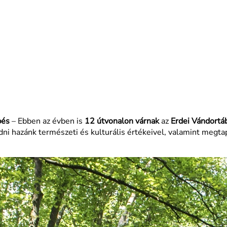
pés
– Ebben az évben is
12 útvonalon várnak
az
Erdei Vándortá
i hazánk természeti és kulturális értékeivel, valamint megtap