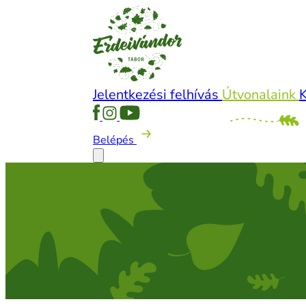
Jelentkezési felhívás
Útvonalaink
Belépés