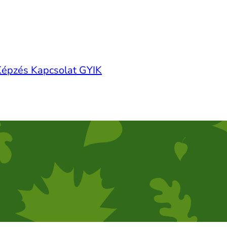
Képzés
Kapcsolat
GYIK