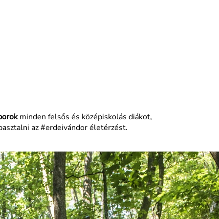
borok
minden felsős és középiskolás diákot,
asztalni az #erdeivándor életérzést.