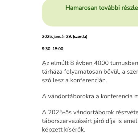
Hamarosan további részlet
2025. január 29. (szerda)
9:30–15:00
Az elmúlt 8 évben 4000 turnusban 
tárháza folyamatosan bővül, a szer
szó lesz a konferencián.
A vándortáborokra a konferencia má
A 2025-ös vándortáborok részvétel
táborszervezésért járó díja is em
képzett kísérők.