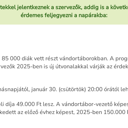
ekkel jelentkeznek a szervezők, addig is a köve
érdemes feljegyezni a napárakba:
85 000 diák vett részt vándortáborokban. A prog
vezők 2025-ben is új útvonalakkal várják az érdek
snapjától, január 30. (csütörtök) 20:00 órától leh
i díja 49.000 Ft lesz. A vándortábor-vezető kép
elkedett az előző évhez képest, 2025-ben 150.000 