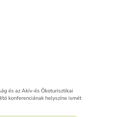
g és az Akív-és Ökoturisztikai
ító konferenciának helyszíne ismét