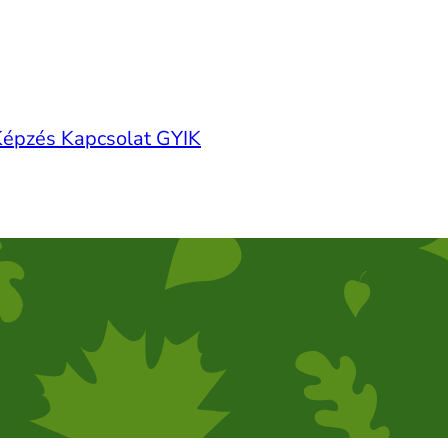
Képzés
Kapcsolat
GYIK