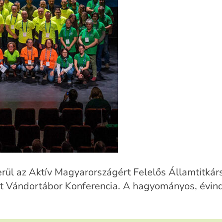
l az Aktív Magyarországért Felelős Államtitkársá
ett Vándortábor Konferencia. A hagyományos, évind