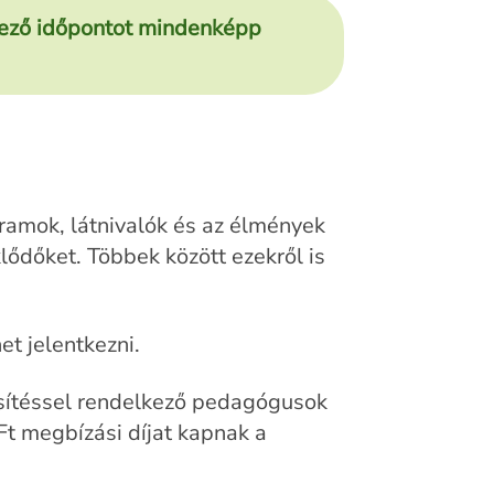
tkező időpontot mindenképp
ramok, látnivalók és az élmények
lődőket. Többek között ezekről is
et jelentkezni.
esítéssel rendelkező pedagógusok
Ft megbízási díjat kapnak a