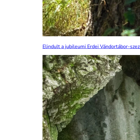
Elindult a jubileumi Erdei Vándortábor-szez