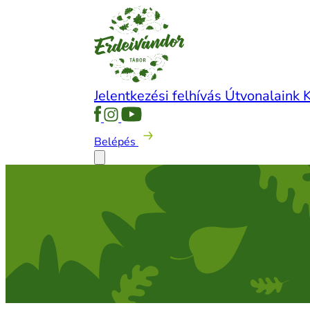
Jelentkezési felhívás
Útvonalaink
Belépés