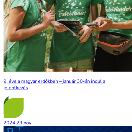
9. éve a magyar erdőkben – január 30-án indul a
jelentkezés
2024
29
nov.