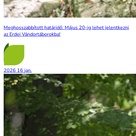
Meghosszabbított határidő: Május 20-ig lehet jelentkezni
az Erdei Vándortáborokba!
2026
16
jan.