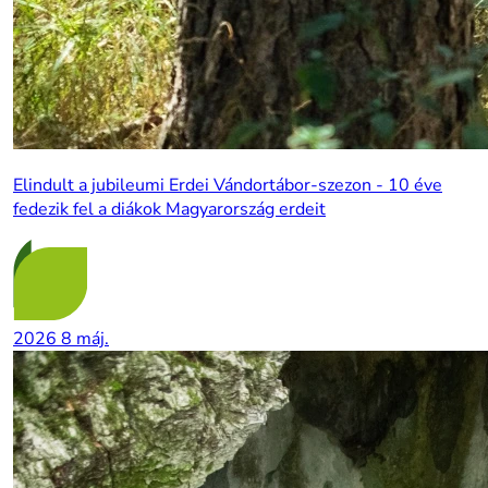
Elindult a jubileumi Erdei Vándortábor-szezon - 10 éve
fedezik fel a diákok Magyarország erdeit
2026
8
máj.