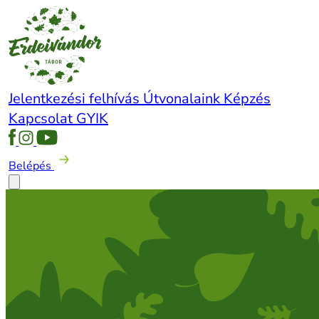
Jelentkezési felhívás
Útvonalaink
Képzés
Kapcsolat
GYIK
Belépés