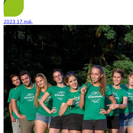
2023
17
máj.