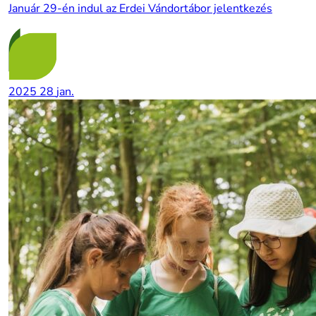
Január 29-én indul az Erdei Vándortábor jelentkezés
2025
28
jan.